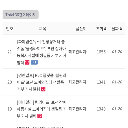
Total 36건
2 페이지
번호
제목
글쓴이
조회
날짜
[파이낸셜뉴스] 전장상거래 플
랫폼 '블링라이프', 포천 장애아
21
최고관리자
1656
01-20
동복지시설에 생필품 기부 기사
발췌
+ 1
[경인일보] B2C 플랫폼 '블링라
20
최고관리자
1341
01-20
이프' 포천 노아의집에 생필품
기부 기사 발췌
[이데일리] 링라이프, 포천 장애
19
최고관리자
1340
01-20
아동시설 노아의집에 생필품 기
부 기사 발췌