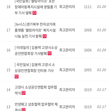
[국민일보] ‘블링라이프’ 포천
18
최고관리자
1111
01-20
장애아동복지시설에 생필품 기
부 기사 발췌
[뉴시스]경기북부 전자상거래
17
최고관리자
1068
01-20
플랫폼 '블링라이프' 복지시설
나눔 실천 기사 발췌
[ 이데일리 ] 김용락 고양시소상
16
최고관리자
1006
01-20
공인연합회장 기사발췌
[ 국민일보 ] 김용락 고양시 소
15
최고관리자
1095
01-20
상공인연합회장 인터뷰 기사
고양시 소상공인연합회 업무협
14
최고관리자
1019
01-17
약식
안양예고 상호협력 업무협약 체
13
최고관리자
1019
01-17
결식