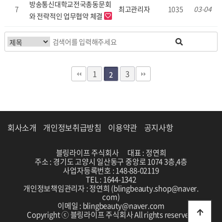
방송통신대학교전국총동문회
7
최고관리자
1035
03-04
와 전략적인 업무협약 체결
1
3
2
회사소개
개인정보취급방침
이용약관
공지사항
블링라이프 주식회사
대표 : 정연희
주소 : 경기도 고양시 일산동구 중앙로 1074 3층,4층
사업자등록번호 : 148-88-02119
TEL : 1644-1342
개인정보책임관리자 : 정연희 (blingbeauty.shop@naver.
com)
이메일 : blingbeauty@naver.com
Copyright ⓒ 블링라이프 주식회사 All rights reserved.